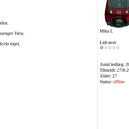
iden.
Mika L
assenger View,
Lidt øvet
Acela toget,
Antal indlæg:
2
Tilmeldt:
27/8-
Alder:
27
Status:
offline