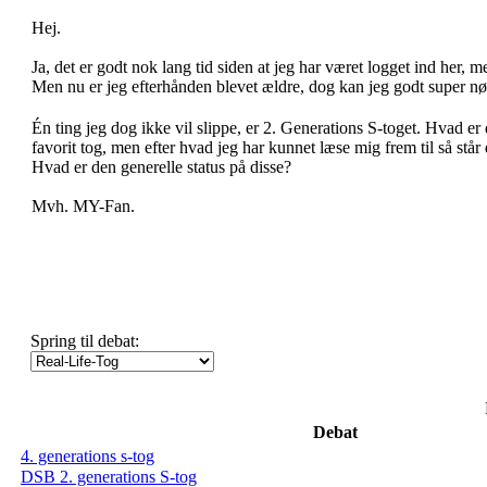
Hej.
Ja, det er godt nok lang tid siden at jeg har været logget ind her, me
Men nu er jeg efterhånden blevet ældre, dog kan jeg godt super n
Én ting jeg dog ikke vil slippe, er 2. Generations S-toget. Hvad er d
favorit tog, men efter hvad jeg har kunnet læse mig frem til så stå
Hvad er den generelle status på disse?
Mvh. MY-Fan.
Spring til debat:
Debat
4. generations s-tog
DSB 2. generations S-tog