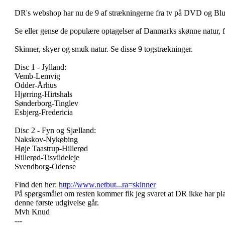
DR's webshop har nu de 9 af strækningerne fra tv på DVD og Bl
Se eller gense de populære optagelser af Danmarks skønne natur, fi
Skinner, skyer og smuk natur. Se disse 9 togstrækninger.
Disc 1 - Jylland:
Vemb-Lemvig
Odder-Århus
Hjørring-Hirtshals
Sønderborg-Tinglev
Esbjerg-Fredericia
Disc 2 - Fyn og Sjælland:
Nakskov-Nykøbing
Høje Taastrup-Hillerød
Hillerød-Tisvildeleje
Svendborg-Odense
Find den her:
http://www.netbut...ra=skinner
På spørgsmålet om resten kommer fik jeg svaret at DR ikke har planl
denne første udgivelse går.
Mvh Knud
---