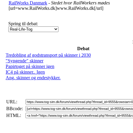
RailWorks Danmark
- Stedet hvor RailWorkers mødes
[url=www.RailWorks.dk]www.RailWorks.dk[/url]
Spring til debat:
Debat
Tredobling af godstransport på skinner i 2030
"Syngende" skinner
Papirtoget på skinner igen
IC4 på skinner.. Igen
Ang. skinner og endestykker.
URL:
BBcode:
HTML: