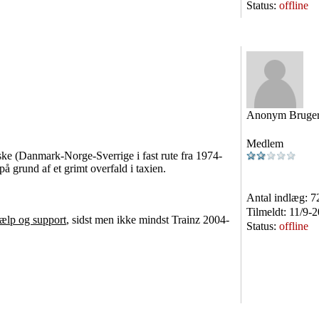
Status:
offline
Anonym Bruge
Medlem
e (Danmark-Norge-Sverrige i fast rute fra 1974-
å grund af et grimt overfald i taxien.
Antal indlæg:
7
Tilmeldt:
11/9-
jælp og support
, sidst men ikke mindst Trainz 2004-
Status:
offline