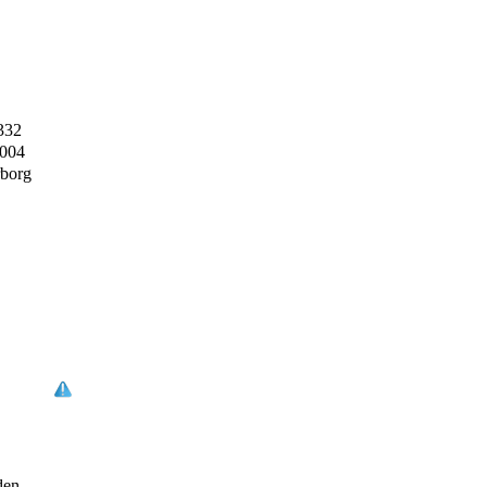
332
2004
borg
den