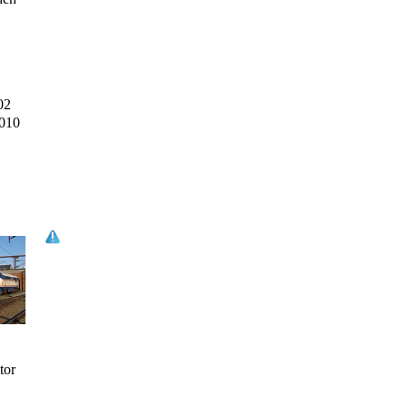
02
2010
tor