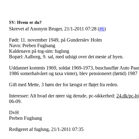
SV: Hvem er du?
Skrevet af Anonym Bruger, 21/1-2011 07:28 (
#6
)
Født: 11. november 1949, på Gunderslev Holm
Navn: Preben Fuglsang
Kaldenavn på tog-sim: fuglsng
Bopæl: Aalborg, 9. sal, med udsigt over det meste af byen.
Uddannet kommis 1969, soldat 1969-1973, buschauffør Auto Paask
1986 somerhalvåret og taxa vinter), blev pensioneret (førtid) 1987 p
Gift med Mette, 3 børn der for længst er fløjet fra reden.
Interesser: Alt hvad der rører sig derude, pc-sikkerhed:
24.dk/pc-h
06-09.
DvH
Preben Fuglsang
Redigeret af fuglsng, 21/1-2011 07:35