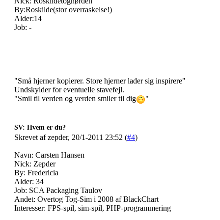
Nick: Roskildetognørden
By:Roskilde(stor overraskelse!)
Alder:14
Job: -
"Små hjerner kopierer. Store hjerner lader sig inspirere"
Undskylder for eventuelle stavefejl.
"Smil til verden og verden smiler til dig
"
SV: Hvem er du?
Skrevet af zepder, 20/1-2011 23:52 (
#4
)
Navn: Carsten Hansen
Nick: Zepder
By: Fredericia
Alder: 34
Job: SCA Packaging Taulov
Andet: Overtog Tog-Sim i 2008 af BlackChart
Interesser: FPS-spil, sim-spil, PHP-programmering