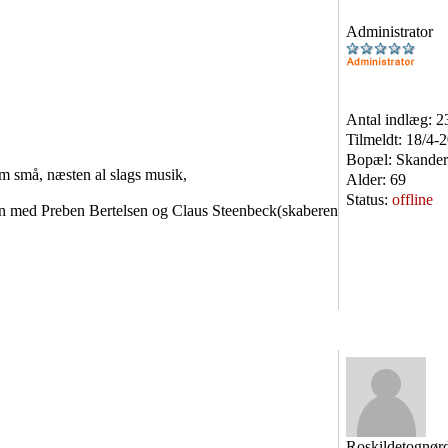
Administrator
Antal indlæg:
2
Tilmeldt:
18/4-
Bopæl:
Skander
som små, næsten al slags musik,
Alder:
69
Status:
offline
en med Preben Bertelsen og Claus Steenbeck(skaberen
Roskildetognør