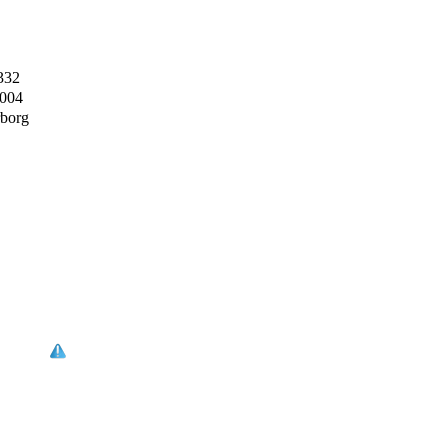
332
2004
borg