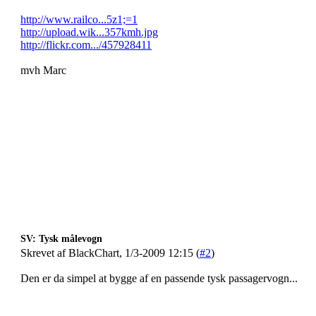
http://www.railco...5z1;=1
http://upload.wik...357kmh.jpg
http://flickr.com.../457928411
mvh Marc
SV: Tysk målevogn
Skrevet af BlackChart, 1/3-2009 12:15 (
#2
)
Den er da simpel at bygge af en passende tysk passagervogn...