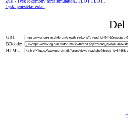
Zusi - Tysk lokomotiv fører simulation.. FLOT FLOT..
Tysk tjenestekøreplan
Del
URL:
BBcode:
HTML:
G