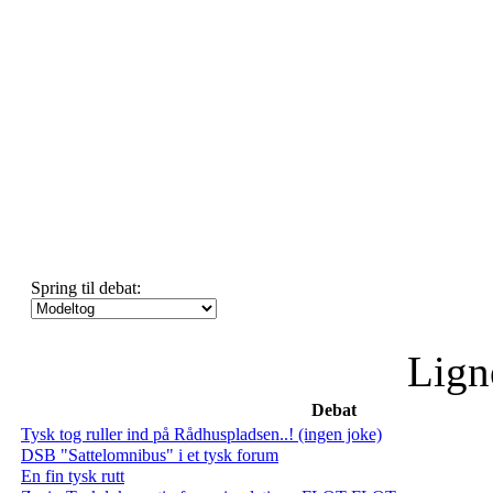
Spring til debat:
Lign
Debat
Tysk tog ruller ind på Rådhuspladsen..! (ingen joke)
DSB "Sattelomnibus" i et tysk forum
En fin tysk rutt