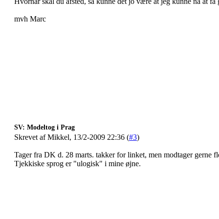
Hvornår skal du afsted, så kunne det jo være at jeg kunne nå at få 
mvh Marc
SV: Modeltog i Prag
Skrevet af Mikkel, 13/2-2009 22:36 (
#3
)
Tager fra DK d. 28 marts. takker for linket, men modtager gerne fl
Tjekkiske sprog er "ulogisk" i mine øjne.