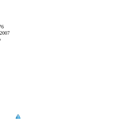
76
-2007
p