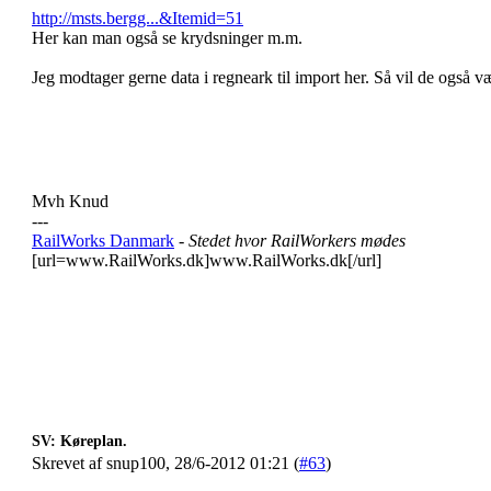
http://msts.bergg...&Itemid=51
Her kan man også se krydsninger m.m.
Jeg modtager gerne data i regneark til import her. Så vil de også v
Mvh Knud
---
RailWorks Danmark
- Stedet hvor RailWorkers mødes
[url=www.RailWorks.dk]www.RailWorks.dk[/url]
SV: Køreplan.
Skrevet af snup100, 28/6-2012 01:21 (
#63
)