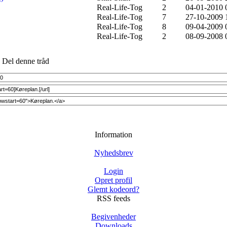
Real-Life-Tog
2
04-01-2010 
Real-Life-Tog
7
27-10-2009 
Real-Life-Tog
8
09-04-2009 
Real-Life-Tog
2
08-09-2008 
Del denne tråd
Information
Nyhedsbrev
Login
Opret profil
Glemt kodeord?
RSS feeds
Begivenheder
Downloads