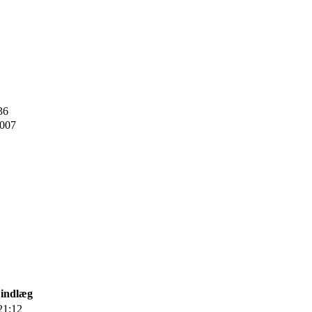
36
2007
 indlæg
21:12