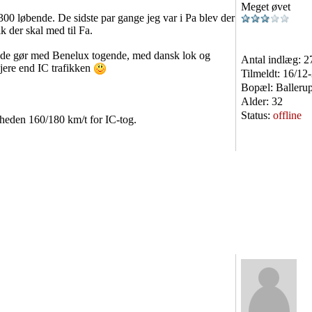
Meget øvet
0 løbende. De sidste par gange jeg var i Pa blev der
k der skal med til Fa.
m de gør med Benelux togende, med dansk lok og
Antal indlæg:
2
jere end IC trafikken
Tilmeldt:
16/12
Bopæl:
Balleru
Alder:
32
Status:
offline
heden 160/180 km/t for IC-tog.