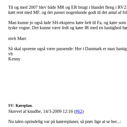
Til og med 2007 blev både MR og ER brugt i blandet fleng i RV230
kørt rent med MF, og det passer nogenlunde godt til det antal af fol
Man kunne jo også lade SH-ekspress køre helt til Fa, og køre so
tyske vogne. Det kunne være fedt og køre IR med en hastighed hø
mvh Marc
Så skal sporene også være passende: Her i Danmark er max hastig
vh
Kenny
SV: Køreplan.
Skrevet af knudbe, 14/3-2009 12:16 (
#62
)
Nu talen oprindelig var på køæreplaner, så prøv lige at se her...: