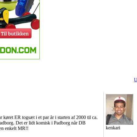
U
køret ER togsæt i et par år i starten af 2000 til ca.
adborg. Det er lidt komisk i Padborg når DB
kenkari
 en enkelt MR!!