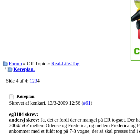
Forum
» Off Topic »
Real-Life-Tog
Køreplan.
Side 4 af 4:
1
2
3
4
Køreplan.
Skrevet af kenkari, 13/3-2009 12:56 (
#61
)
eg3104 skrev:
andersj skrev:
Ja, det er fordi der er mangel på ER togsæt. Der har 
2004/5/6? mellem Odense og Frederica, og mellem Frederica og P
ankommer med et fuldt tog på 7-8 vogne, der så skal presses ind i