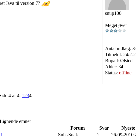
et Java til version 7?
snup100
Meget øvet
Antal indlæg:
3
Tilmeldt:
24/2-
Bopæl:
Ølsted
Alder:
34
Status:
offline
Side 4 af 4:
1
2
3
4
Lignende emner
Forum
Svar
Nyeste
1)
Snik-Snak
2
26-09-2010 