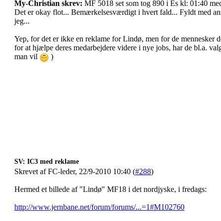
My-Christian skrev:
MF 5018 set som tog 890 i Es kl: 01:40 me
Det er okay flot... Bemærkelsesværdigt i hvert fald... Fyldt med an
jeg...
Yep, for det er ikke en reklame for Lindø, men for de mennesker d
for at hjælpe deres medarbejdere videre i nye jobs, har de bl.a. va
man vil
)
SV: IC3 med reklame
Skrevet af FC-leder, 22/9-2010 10:40 (
#288
)
Hermed et billede af "Lindø" MF18 i det nordjyske, i fredags:
http://www.jernbane.net/forum/forums/...=1#M102760