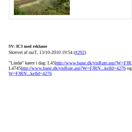
SV: IC3 med reklame
Skrevet af razT, 13/10-2010 19:54 (
#292
)
"Lindø" kører i dag: L45
http://www.bane.dk/visRute.asp?W=FJR
L4745
http://www.bane.dk/visRute.asp?W=FJRN...kelId=4276
og 
W=FJRN...kelId=4276