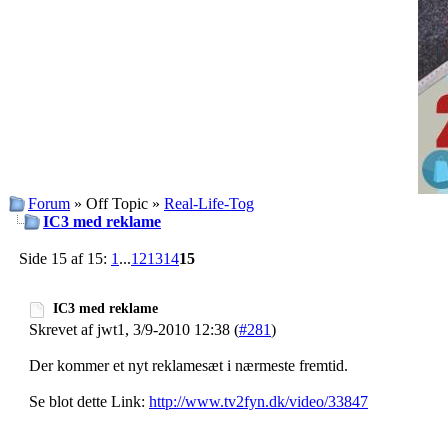
Forum
» Off Topic »
Real-Life-Tog
IC3 med reklame
Side 15 af 15:
1
...
12
13
14
15
IC3 med reklame
Skrevet af jwt1, 3/9-2010 12:38 (
#281
)
Der kommer et nyt reklamesæt i nærmeste fremtid.
Se blot dette Link:
http://www.tv2fyn.dk/video/33847