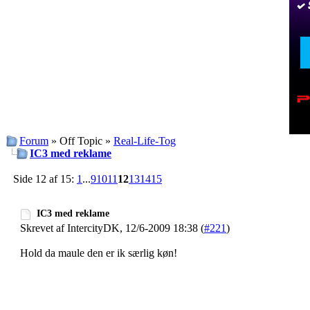
Forum
» Off Topic »
Real-Life-Tog
IC3 med reklame
Side 12 af 15:
1
...
9
10
11
12
13
14
15
IC3 med reklame
Skrevet af IntercityDK, 12/6-2009 18:38 (
#221
)
Hold da maule den er ik særlig køn!