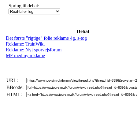
Spring til debat:
Debat
Det første "rigtige" folie reklame 4g. s-tog
Reklame: TrainWiki
Reklame: Nyt sporvejsforum
MF med ny reklame
URL:
BBcode:
HTML: