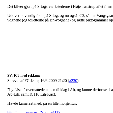
Det bliver gjort på S-togs-værkstederne i Høje Taastrup af et fir
Udover udvendig folie på S-tog, og nu også IC3, så har Vangsgaar
vognene (og toiletterne på Bn-vognene) og sætte piktogrammer op
SV: IC3 med reklame
Skrevet af FC-leder, 16/6-2009 21:20 (
#230
)
"Lynlåsen" overnattede natten til idag i Ab, og kunne derfor ses i
Ab-Lih, samt IC116 Lih-Kac).
Havde kameraet med, på en lille morgentur:
http://www.gregan...?show=1117