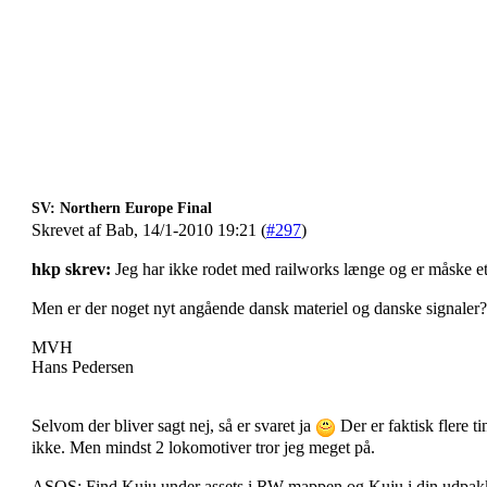
SV: Northern Europe Final
Skrevet af Bab, 14/1-2010 19:21 (
#297
)
hkp skrev:
Jeg har ikke rodet med railworks længe og er måske e
Men er der noget nyt angående dansk materiel og danske signaler?
MVH
Hans Pedersen
Selvom der bliver sagt nej, så er svaret ja
Der er faktisk flere ti
ikke. Men mindst 2 lokomotiver tror jeg meget på.
ASOS: Find Kuju under assets i RW mappen og Kuju i din udpakk