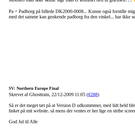
Pa = Padborg på billede DK2000-0008... Kunne også forstille mig 
med det samme kan genkende padborg fra den vinkel... har ikke set
SV: Northern Europe Final
Skrevet af Ghosttrain, 22/12-2009 11:05 (
#288
)
Så er det meget tæt på at Version D udkommmer, med lidt held blive
linket på mit website. så mens der ventes er her lige en stribe screensh
God Jul til Alle