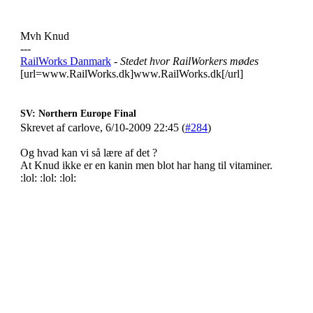
Mvh Knud
---
RailWorks Danmark
- Stedet hvor RailWorkers mødes
[url=www.RailWorks.dk]www.RailWorks.dk[/url]
SV: Northern Europe Final
Skrevet af carlove, 6/10-2009 22:45 (
#284
)
Og hvad kan vi så lære af det ?
At Knud ikke er en kanin men blot har hang til vitaminer.
:lol: :lol: :lol: