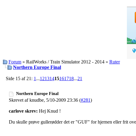
Forum
» RailWorks / Train Simulator 2012 - 2014 »
Ruter
Northern Europe Final
Side 15 af 21:
1
...
12
13
14
15
16
17
18
...
21
Northern Europe Final
Skrevet af knudbe, 5/10-2009 23:36 (
#281
)
carlove skrev:
Hej Knud !
Du skulle prøve gullerødder det er "GUF" for hjernen eller frit ov