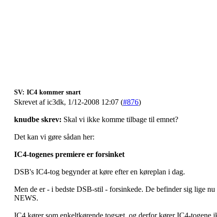
SV: IC4 kommer snart
Skrevet af ic3dk, 1/12-2008 12:07 (
#876
)
knudbe skrev:
Skal vi ikke komme tilbage til emnet?
Det kan vi gøre sådan her:
IC4-togenes premiere er forsinket
DSB's IC4-tog begynder at køre efter en køreplan i dag.
Men de er - i bedste DSB-stil - forsinkede. De befinder sig lige 
NEWS.
IC4 kører som enkeltkørende togsæt, og derfor kører IC4-togene ik