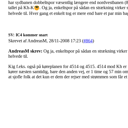
har sydbanen dobbeltspor væsentlig længere end nordvestbanen (
tallet på Kh-K
. Og ja, enkeltspor på sådan en strækning virker si
helvede til. Hver gang et enkelt tog er mere end bare et par min bagu
SV: IC4 kommer snart
Skrevet af AndreasM, 28/11-2008 17:23 (
#864
)
AndreasM skrev:
Og ja, enkeltspor på sådan en strækning virker s
helvede til.
Kig f.eks. også på køreplanen for 4514 og 4515. 4514 mod Kh er 
kører næsten samtidig, bare den anden vej, er 1 time og 57 min om
at sjofle folk at det kun er dem der rejser med strømmen som får et 