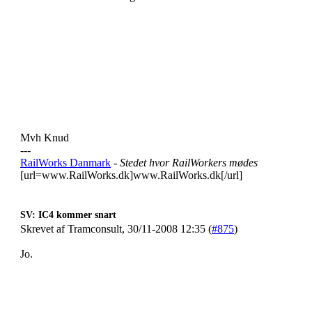
Mvh Knud
---
RailWorks Danmark
- Stedet hvor RailWorkers mødes
[url=www.RailWorks.dk]www.RailWorks.dk[/url]
SV: IC4 kommer snart
Skrevet af Tramconsult, 30/11-2008 12:35 (
#875
)
Jo.