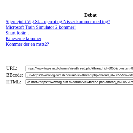
Debat
Stjernejul i Vig St. - pjerrot og Nisser kommer med tog?
Microsoft Train Simulator 2 kommer!
Snart forår...
Kineserne kommer
Kommer der en msts2?
URL:
BBcode:
HTML: