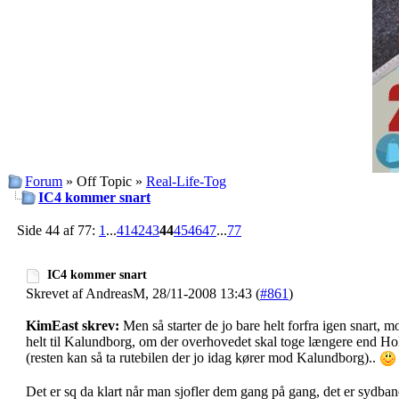
Forum
» Off Topic »
Real-Life-Tog
IC4 kommer snart
Side 44 af 77:
1
...
41
42
43
44
45
46
47
...
77
IC4 kommer snart
Skrevet af AndreasM, 28/11-2008 13:43 (
#861
)
KimEast skrev:
Men så starter de jo bare helt forfra igen snart,
helt til Kalundborg, om der overhovedet skal toge længere end Ho
(resten kan så ta rutebilen der jo idag kører mod Kalundborg)..
Det er sq da klart når man sjofler dem gang på gang, det er sydban