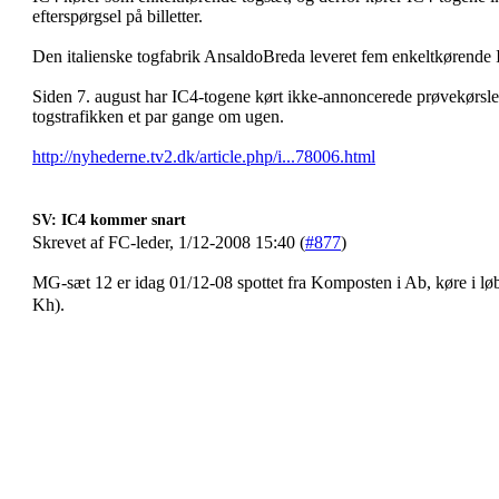
efterspørgsel på billetter.
Den italienske togfabrik AnsaldoBreda leveret fem enkeltkørende 
Siden 7. august har IC4-togene kørt ikke-annoncerede prøvekørsler
togstrafikken et par gange om ugen.
http://nyhederne.tv2.dk/article.php/i...78006.html
SV: IC4 kommer snart
Skrevet af FC-leder, 1/12-2008 15:40 (
#877
)
MG-sæt 12 er idag 01/12-08 spottet fra Komposten i Ab, køre i 
Kh).