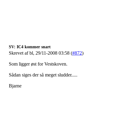
SV: IC4 kommer snart
Skrevet af bl, 29/11-2008 03:58 (
#872
)
Som ligger øst for Vestskoven.
Sådan siges der så meget sludder.....
Bjarne