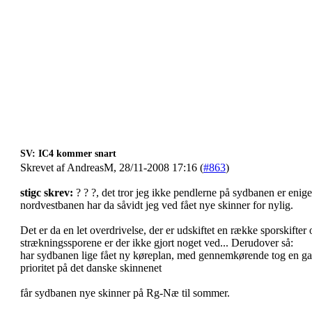
SV: IC4 kommer snart
Skrevet af AndreasM, 28/11-2008 17:16 (
#863
)
stigc skrev:
? ? ?, det tror jeg ikke pendlerne på sydbanen er enige 
nordvestbanen har da såvidt jeg ved fået nye skinner for nylig.
Det er da en let overdrivelse, der er udskiftet en række sporskifte
strækningssporene er der ikke gjort noget ved... Derudover så:
har sydbanen lige fået ny køreplan, med gennemkørende tog en gang
prioritet på det danske skinnenet
får sydbanen nye skinner på Rg-Næ til sommer.