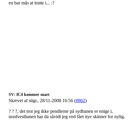
en bar mås at trutte i... :?
SV: IC4 kommer snart
Skrevet af stigc, 28/11-2008 16:56 (
#862
)
? ? ?, det tror jeg ikke pendlerne på sydbanen er enige i,
nordvestbanen har da såvidt jeg ved fået nye skinner for nylig.