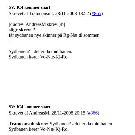
SV: IC4 kommer snart
Skrevet af Tramconsult, 28/11-2008 18:52 (
#865
)
[quote="AndreasM skrev:[/b]
stigc skrev:
?
får sydbanen nye skinner på Rg-Næ til sommer.
.
Sydbanen? - det er da midtbanen.
Sydbanen kører Vo-Næ-Kj-Ro.
SV: IC4 kommer snart
Skrevet af AndreasM, 28/11-2008 20:15 (
#866
)
Tramconsult skrev:
Sydbanen? - det er da midtbanen.
Sydbanen kører Vo-Næ-Kj-Ro.