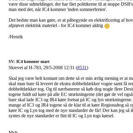
være disse udmeldinger, der har fået politikerne til at stoppe DSB'
man med det, når IC4 kommer 'inden sommerferien'.
Det bedste man kan gøre, er at påbegynde en elektrificering af hov
afprøvet elektrisk materiel - for IC4 kommer aldrig
/Henrik
SV: IC4 kommer snart
Skrevet af H-783, 29/5-2008 12:31 (
#531
)
Skal jeg være helt kontant om dette så er min ærlig mening er at m
skal man bare få leveret de ekstra dobbeltdækker vogne samt få r
dobbeltdækker tog. Og til nærbanerne så køb dog nogle flere Desi
togene fuldt ud køre på alle EC strækningerne (det gør de vel også 
bare skal lade IC3 og IR4 køre fortsat på IC og lyn strækningerne
mange af IC3 og IR4 togene så de klar til at køre Regionaltog så s
køre IC og Lyn tog med de nye standarder de får! Der kan jeg så 
syntes de nye standarder er fint til IC og Lyn togs kørsel.
Mvh