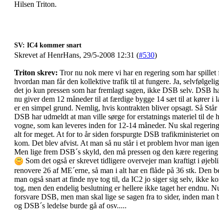
Hilsen Triton.
SV: IC4 kommer snart
Skrevet af HenrHans, 29/5-2008 12:31 (
#530
)
Triton skrev:
Tror nu nok mere vi har en regering som har spillet f
hvordan man får den kollektive trafik til at fungere. Ja, selvfølge
det jo kun pressen som har fremlagt sagen, ikke DSB selv. DSB ha
nu giver dem 12 måneder til at færdige bygge 14 sæt til at kører i l
er en simpel grund. Nemlig, hvis kontrakten bliver opsagt. Så Står D
DSB har udmeldt at man ville sørge for erstatnings materiel til de
vogne, som kan leveres inden for 12-14 måneder. Nu skal regering
alt for meget. At for to år siden forspurgte DSB trafikministeriet o
kom. Det blev afvist. At man så nu står i et problem hvor man igen 
Men lige frem DSB´s skyld, den må pressen og den kære regering 
Som det også er skrevet tidligere overvejer man kraftigt i øjeb
renovere 26 af ME´erne, så man i alt har en flåde på 36 stk. Den b
man også snart at finde nye tog til, da IC2 jo siger sig selv, ikke
tog, men den endelig beslutning er hellere ikke taget her endnu. N
forsvare DSB, men man skal lige se sagen fra to sider, inden man b
og DSB´s ledelse burde gå af osv.....