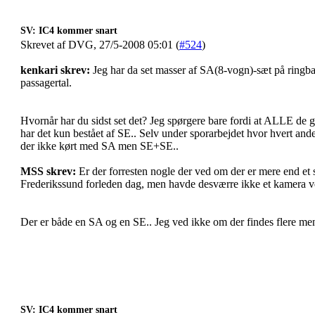
SV: IC4 kommer snart
Skrevet af DVG, 27/5-2008 05:01 (
#524
)
kenkari skrev:
Jeg har da set masser af SA(8-vogn)-sæt på ringban
passagertal.
Hvornår har du sidst set det? Jeg spørgere bare fordi at ALLE de ga
har det kun bestået af SE.. Selv under sporarbejdet hvor hvert an
der ikke kørt med SA men SE+SE..
MSS skrev:
Er der forresten nogle der ved om der er mere end et 
Frederikssund forleden dag, men havde desværre ikke et kamera 
Der er både en SA og en SE.. Jeg ved ikke om der findes flere men 
SV: IC4 kommer snart