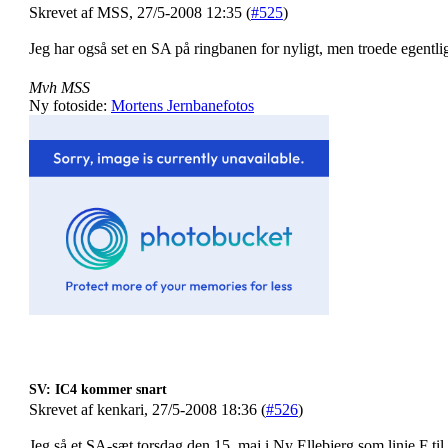
Skrevet af MSS, 27/5-2008 12:35 (
#525
)
Jeg har også set en SA på ringbanen for nyligt, men troede egentlig 
Mvh MSS
Ny fotoside:
Mortens Jernbanefotos
SV: IC4 kommer snart
Skrevet af kenkari, 27/5-2008 18:36 (
#526
)
Jeg så et SA-sæt torsdag den 15. maj i Ny Ellebjerg som linie F til