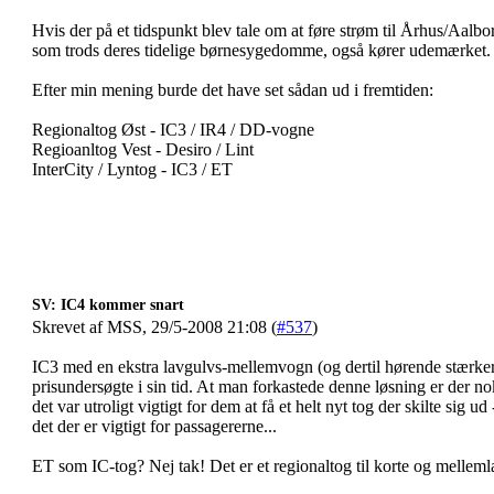
Hvis der på et tidspunkt blev tale om at føre strøm til Århus/Aalb
som trods deres tidelige børnesygedomme, også kører udemærket.
Efter min mening burde det have set sådan ud i fremtiden:
Regionaltog Øst - IC3 / IR4 / DD-vogne
Regioanltog Vest - Desiro / Lint
InterCity / Lyntog - IC3 / ET
SV: IC4 kommer snart
Skrevet af MSS, 29/5-2008 21:08 (
#537
)
IC3 med en ekstra lavgulvs-mellemvogn (og dertil hørende stærke
prisundersøgte i sin tid. At man forkastede denne løsning er der 
det var utroligt vigtigt for dem at få et helt nyt tog der skilte sig 
det der er vigtigt for passagererne...
ET som IC-tog? Nej tak! Det er et regionaltog til korte og melleml