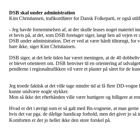
DSB skal under administration
Kim Christiansen, trafikordfører for Dansk Folkeparti, er også utilf
- Jeg havde fornemmelsen af, at der skulle leases noget materiel i
et bevis på, at det, som DSB foretager siger, langt hen ad vejen er d
DSB under administration. Det er ved at være hårdt tiltrængt, for vi
bare ikke, siger Kim Christiansen.
DSB siger, at det hele tiden har været meningen, at de 40 dobbeltv
er blevet orienteret om. DSB henviser til en orientering af udvalget
pendlerne i regionaltrafikken vil være et plaster på såret for de ku
Jeg troede faktisk at det ville tage mindre tid at få flere DD-vogn
kunne undvære nogle stykker.
Mon så ikke det efterhånden ville være hurtigere og billigere at 
Hvad er det i øvrigt som er så galt med Bn-vognene, at man gerne v
hvis det var pga. de dårlige handicap forhold, men det giver jo så 
Komforten er der jo heller ikke den store forskel på.