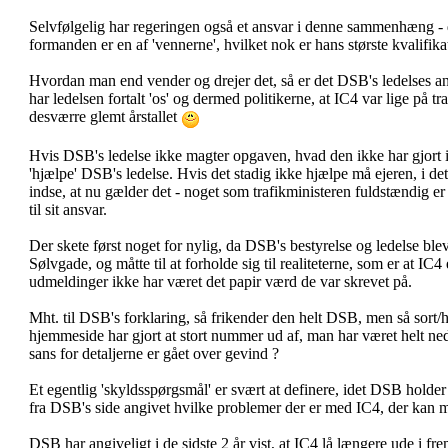
Selvfølgelig har regeringen også et ansvar i denne sammenhæng - d
formanden er en af 'vennerne', hvilket nok er hans største kvalifika
Hvordan man end vender og drejer det, så er det DSB's ledelses ans
har ledelsen fortalt 'os' og dermed politikerne, at IC4 var lige på t
desværre glemt årstallet
Hvis DSB's ledelse ikke magter opgaven, hvad den ikke har gjort i 
'hjælpe' DSB's ledelse. Hvis det stadig ikke hjælpe må ejeren, i dette
indse, at nu gælder det - noget som trafikministeren fuldstændig er
til sit ansvar.
Der skete først noget for nylig, da DSB's bestyrelse og ledelse ble
Sølvgade, og måtte til at forholde sig til realiteterne, som er at IC
udmeldinger ikke har været det papir værd de var skrevet på.
Mht. til DSB's forklaring, så frikender den helt DSB, men så sort/
hjemmeside har gjort at stort nummer ud af, man har været helt ne
sans for detaljerne er gået over gevind ?
Et egentlig 'skyldsspørgsmål' er svært at definere, idet DSB holder 
fra DSB's side angivet hvilke problemer der er med IC4, der kan 
DSB har angiveligt i de sidste 2 år vist, at IC4 lå længere ude i fr