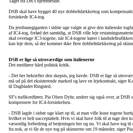
Taget fra DR's hjemmeside.
DSB skal have bygget 40 nye dobbeltdækkertog som kompensations 
forsinkede IC4-tog.
Da jernbanegiganten i sidste uge valgte at give den italienske togfa
af IC4-tog, forlød det samtidig, at DSB ville leje erstatningsmateri
skal overtage IC3-togene, når IC4-togene kører i landsdeltrafikke
kan leje dem, så der kommer ikke flere dobbeltdækkertog på skinne
DSB er lige så utroværdige som italienerne
Det medfører hård politisk kritik.
- Det her bekræfter den skepsis, jeg havde. DSB er lige så utrovær
må ud på det eksisterende marked og lave en lejekontrakt, siger 
til Dagbladet Ringsted.
SF's trafikordfører, Pia Olsen Dyhr, undrer sig også over, at DSB sk
kompensere for IC4-forsinkelsen.
- DSB lagde i sidste uge klart op til, at man ville lease togene hu
hvilket er helt uacceptabelt. Hvis vi skal have folk til at tage den ko
væsentlig forbedring af betjeningen her og nu. Vi skal have tog til 
fra nok, at vi får de nye tog på skinnerne om 19 måneder, siger Pi