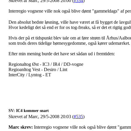
Skrevet af Marc, 29/5-2008 20:00 (
#534
)
Interregio vognene ville nok også blive dømt "gammeldags" af pe
Den absolut bedste løsning, ville have været at få bygget de lavgul
Hvor kedeligt det så end er for os tog-freaks, så er det et rigtig go
Hvis der på et tidspunkt blev tale om at føre strøm til Århus/Aalb
som trods deres tidelige børnesygedomme, også kører udemærket.
Efter min mening burde det have set sådan ud i fremtiden:
Regionaltog Øst - IC3 / IR4 / DD-vogne
Regioanltog Vest - Desiro / Lint
InterCity / Lyntog - ET
SV: IC4 kommer snart
Skrevet af Marc, 29/5-2008 20:03 (
#535
)
Marc skrev:
Interregio vognene ville nok også blive dømt "gamm