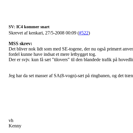
SV: IC4 kommer snart
Skrevet af kenkari, 27/5-2008 00:09 (
#522
)
MSS skrev:
Det bliver nok lidt som med SE-togene, der nu også primært anv
fordel kunne have indsat et mere letbygget tog.
Der er svjv. kun få sæt "tilovers" til den blandede trafik på hovedli
Jeg har da set masser af SA(8-vogn)-sæt på ringbanen, og det trænge
vh
Kenny