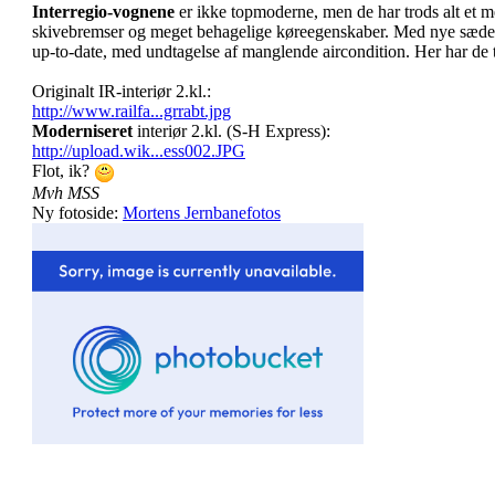
Interregio-vognene
er ikke topmoderne, men de har trods alt et 
skivebremser og meget behagelige køreegenskaber. Med nye sædeb
up-to-date, med undtagelse af manglende aircondition. Her har de
Originalt IR-interiør 2.kl.:
http://www.railfa...grrabt.jpg
Moderniseret
interiør 2.kl. (S-H Express):
http://upload.wik...ess002.JPG
Flot, ik?
Mvh MSS
Ny fotoside:
Mortens Jernbanefotos