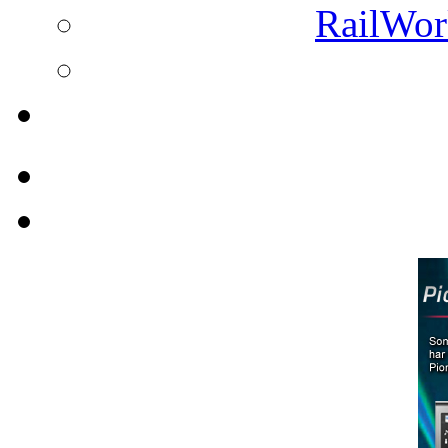
RailWork