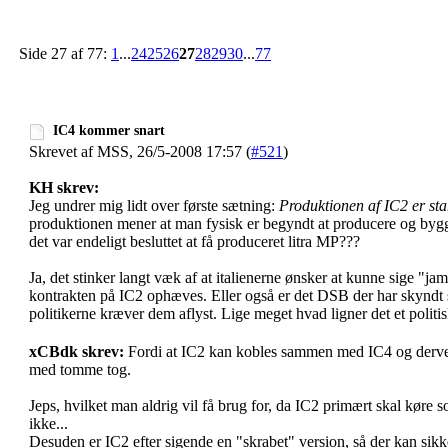
Side 27 af 77:
1
...
24
25
26
27
28
29
30
...
77
IC4 kommer snart
Skrevet af MSS, 26/5-2008 17:57 (
#521
)
KH skrev:
Jeg undrer mig lidt over første sætning:
Produktionen af IC2 er sta
produktionen mener at man fysisk er begyndt at producere og bygge 
det var endeligt besluttet at få produceret litra MP???
Ja, det stinker langt væk af at italienerne ønsker at kunne sige "j
kontrakten på IC2 ophæves. Eller også er det DSB der har skyndt sig
politikerne kræver dem aflyst. Lige meget hvad ligner det et politi
xCBdk skrev:
Fordi at IC2 kan kobles sammen med IC4 og derved 
med tomme tog.
Jeps, hvilket man aldrig vil få brug for, da IC2 primært skal køre 
ikke...
Desuden er IC2 efter sigende en "skrabet" version, så der kan si