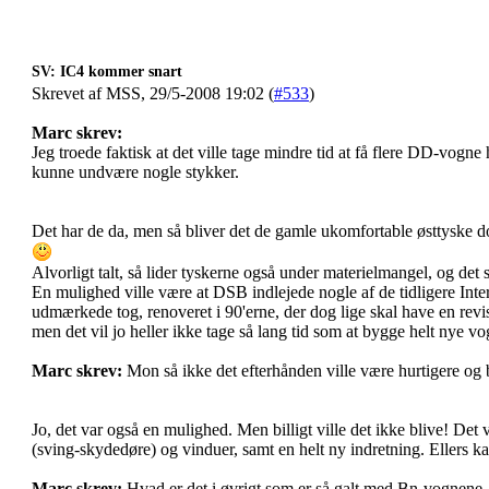
SV: IC4 kommer snart
Skrevet af MSS, 29/5-2008 19:02 (
#533
)
Marc skrev:
Jeg troede faktisk at det ville tage mindre tid at få flere DD-vogn
kunne undvære nogle stykker.
Det har de da, men så bliver det de gamle ukomfortable østtyske 
Alvorligt talt, så lider tyskerne også under materielmangel, og det 
En mulighed ville være at DSB indlejede nogle af de tidligere Inte
udmærkede tog, renoveret i 90'erne, der dog lige skal have en revi
men det vil jo heller ikke tage så lang tid som at bygge helt nye vo
Marc skrev:
Mon så ikke det efterhånden ville være hurtigere og 
Jo, det var også en mulighed. Men billigt ville det ikke blive! Det
(sving-skydedøre) og vinduer, samt en helt ny indretning. Ellers k
Marc skrev:
Hvad er det i øvrigt som er så galt med Bn-vognene, a