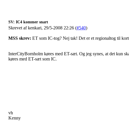
SV: IC4 kommer snart
Skrevet af kenkari, 29/5-2008 22:26 (
#540
)
MSS skrev:
ET som IC-tog? Nej tak! Det er et regionaltog til kor
InterCityBornholm køres med ET-sæt. Og jeg synes, at det kun s
køres med ET-sæt som IC.
vh
Kenny