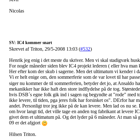
Nicolas
SV: IC4 kommer snart
Skrevet af Triton, 29/5-2008 13:03 (
#532
)
Henrik jeg enig i det meste du skriver. Men vi skal stadigvæk huske
For nogle måneder siden blev IC4 projekt lederen ( eller hva man 
Her efter kom der skub i sagerne. Men det ultimatum vi kender i d
Vi er helt enige om, den sommerferie som de var lovet til har pass
siger nu kommer de til sommerferien, betyder det jo, at Ansaldo h
mekanikker har ikke haft den store indflydelse på de tog. Størsted
hvis DSB´s egne folk gik ind i sagen og begyndte at "rode" med t
ikke levere, til tiden, pga jeres folk har forsinket os". DErfor har 
andet. Personligt tror jeg ikke på de kan levere. Men lad os nu se
om hvor langt tid, det ville tage en anden tog fabrikant at levere IC
givet dem et ultimatum på. Og det lyder på 6 måneder. At man så gi
09 er det afgjort
Hilsen Triton.