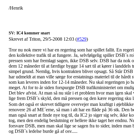
/Henrik
SV: IC4 kommer snart
Skrevet af Triton, 29/5-2008 12:03 (
#529
)
Tror nu nok mere vi har en regering som har spillet fallit. En rege
den kollektive trafik til at fungere. Ja, selvfølgelig spiller DSB´s
pressen som har fremlagt sagen, ikke DSB selv. DSB har da nok og
dem 12 måneder til at færdige bygge 14 sæt til at kører i landdels t
simpel grund. Nemlig, hvis kontrakten bliver opsagt. Så Står DSB be
har udmeldt at man ville sørge for erstatnings materiel til de hård
som kan leveres inden for 12-14 måneder. Nu skal regeringen jo ba
meget. At for to år siden forspurgte DSB trafikministeriet om mulig
Det blev afvist. At man så nu står i et problem hvor man igen skal 
lige frem DSB´s skyld, den må pressen og den kære regering sku 
Som det også er skrevet tidligere overvejer man kraftigt i øjeblik
renovere 26 af ME´erne, så man i alt har en flåde på 36 stk. Den b
man også snart at finde nye tog til, da IC2 jo siger sig selv, ikke
tog, men den endelig beslutning er hellere ikke taget her endnu. N
forsvare DSB, men man skal lige se sagen fra to sider, inden man b
og DSB´s ledelse burde gå af osv.....