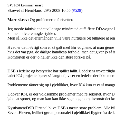
SV: IC4 kommer snart
Skrevet af HenrHans, 29/5-2008 10:55 (
#528
)
Marc skrev:
Og problemerne fortsætter.
Jeg troede faktisk at det ville tage mindre tid at få flere DD-vogn
kunne undvære nogle stykker.
Mon så ikke det efterhånden ville være hurtigere og billigere at 
Hvad er det i øvrigt som er så galt med Bn-vognene, at man gerne v
hvis det var pga. de dårlige handicap forhold, men det giver jo så 
Komforten er der jo heller ikke den store forskel på.
DSB's ledelse og bestyrelse har spillet fallit. Ledelsens troværdigh
ladet IC4 projektet kører så langt ud, viser en ledelse der ikke me
Problemerne tårner sig op i øjeblikket, hvor IC4 kun er et af man
Udover IC4, er der voldsomme problemer med rejsekortet, hvor DS
løbet at sporet, og man kan kan ikke sige noget om, hvornår det ko
Kystbanen/DSB First vil blive DSB's næste store problem. Alle bil
Seven-Eleven, hvilket gør at personalet i øjeblikket flygter fra 