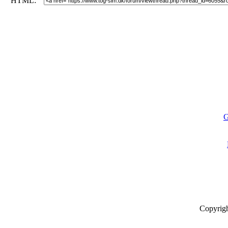
HTML:
G
Copyrig