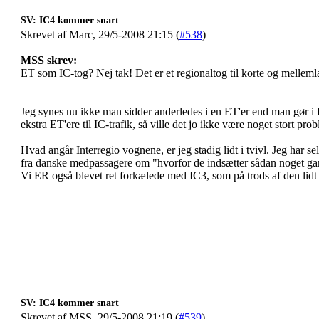
SV: IC4 kommer snart
Skrevet af Marc, 29/5-2008 21:15 (
#538
)
MSS skrev:
ET som IC-tog? Nej tak! Det er et regionaltog til korte og melleml
Jeg synes nu ikke man sidder anderledes i en ET'er end man gør i f
ekstra ET'ere til IC-trafik, så ville det jo ikke være noget stort prob
Hvad angår Interregio vognene, er jeg stadig lidt i tvivl. Jeg har
fra danske medpassagere om "hvorfor de indsætter sådan noget ga
Vi ER også blevet ret forkælede med IC3, som på trods af den lidt
SV: IC4 kommer snart
Skrevet af MSS, 29/5-2008 21:19 (
#539
)