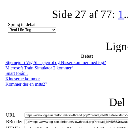
Side 27 af 77:
1
.
Spring til debat:
Lign
Debat
Stjernejul i Vig St. - pjerrot og Nisser kommer med tog?
Microsoft Train Simulator 2 kommer!
Snart forår...
Kineserne kommer
Kommer der en msts2?
Del
URL:
BBcode: