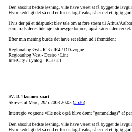
Den absolut bedste løsning, ville have været at få bygget de lavgul
Hvor kedeligt det så end er for os tog-freaks, så er det et rigtig go
Hvis der på et tidspunkt blev tale om at føre strøm til Århus/Aalb
som trods deres tidelige børnesygedomme, også kører udemærket.
Efter min mening burde det have set sådan ud i fremtiden:
Regionaltog Øst - IC3 / IR4 / DD-vogne
Regioanltog Vest - Desiro / Lint
InterCity / Lyntog - IC3 / ET
SV: IC4 kommer snart
Skrevet af Marc, 29/5-2008 20:03 (
#536
)
Interregio vognene ville nok også blive dømt "gammeldags" af pe
Den absolut bedste løsning, ville have været at få bygget de lavgul
Hvor kedeligt det så end er for os tog-freaks, så er det et rigtig go