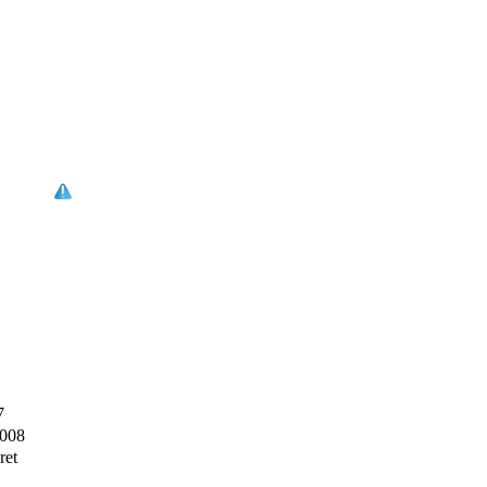
7
2008
ret