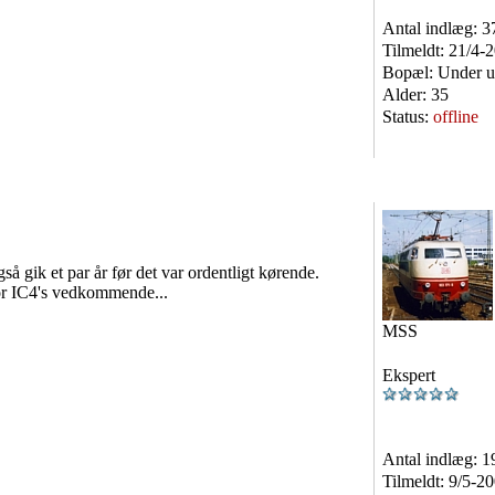
Antal indlæg:
3
Tilmeldt:
21/4-
Bopæl:
Under u
Alder:
35
Status:
offline
å gik et par år før det var ordentligt kørende.
for IC4's vedkommende...
MSS
Ekspert
Antal indlæg:
1
Tilmeldt:
9/5-2