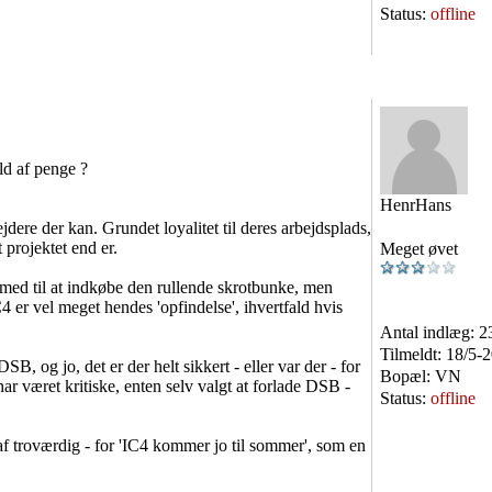
Status:
offline
ld af penge ?
HenrHans
ere der kan. Grundet loyalitet til deres arbejdsplads,
t projektet end er.
Meget øvet
 med til at indkøbe den rullende skrotbunke, men
 er vel meget hendes 'opfindelse', ihvertfald hvis
Antal indlæg:
2
Tilmeldt:
18/5-
B, og jo, det er der helt sikkert - eller var der - for
Bopæl:
VN
har været kritiske, enten selv valgt at forlade DSB -
Status:
offline
 af troværdig - for 'IC4 kommer jo til sommer', som en