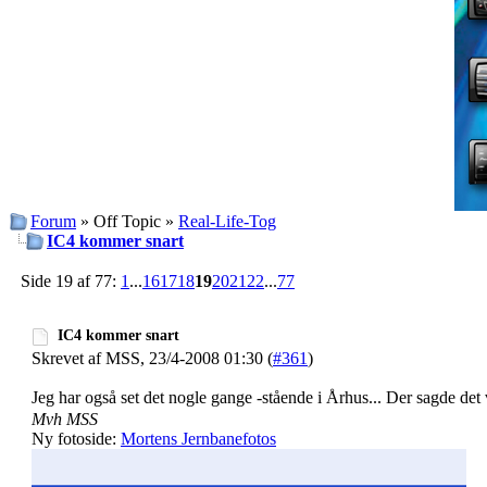
Forum
» Off Topic »
Real-Life-Tog
IC4 kommer snart
Side 19 af 77:
1
...
16
17
18
19
20
21
22
...
77
IC4 kommer snart
Skrevet af MSS, 23/4-2008 01:30 (
#361
)
Jeg har også set det nogle gange -stående i Århus... Der sagde det 
Mvh MSS
Ny fotoside:
Mortens Jernbanefotos