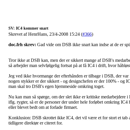
SV: IC4 kommer snart
Skrevet af HenrHans, 23/4-2008 15:24 (
#366
)
doc.frh skrev:
Gad vide om DSB ikke snart kan indse at de er spi
Tror ikke at DSB kan, men der er sikkert mange af DSB's medarbejd
så arbejder man selvfølgelig fortsat på at få IC4 i drift, hvor håbløs
Jeg ved ikke hvormange der efterhånden er tilbage i DSB, der var
nogen stykker er der sikkert - og designchefen er der 100% - og IC4
man skal tro DSB's egen hjemmeside omkring toget.
Nu kan man så spørge, om der slet ikke er kritiske medarbejdere i DS
iflg. rygter, så er de personer der under hele forløbet omkring IC4 
eller blevet bedt om at forlade firmaet.
Konklusion: DSB skrottet ikke IC4, det vil være et for stort et tab
tidligere direktør er citeret for.