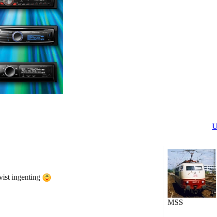
U
vist ingenting
MSS