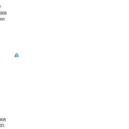
7
2008
ret
908
005