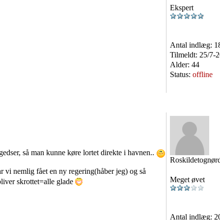
Ekspert
Antal indlæg:
1
Tilmeldt:
25/7-
Alder:
44
Status:
offline
gedser, så man kunne køre lortet direkte i havnen..
Roskildetognør
ar vi nemlig fået en ny regering(håber jeg) og så
Meget øvet
liver skrottet=alle glade
Antal indlæg:
2