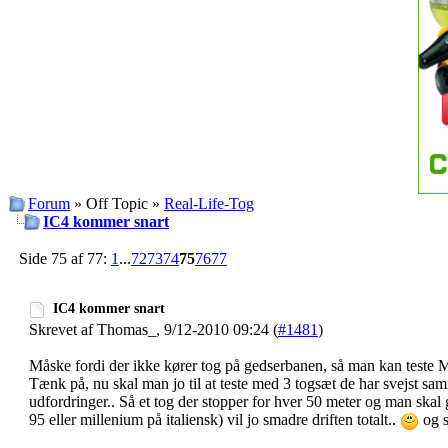
Forum
» Off Topic »
Real-Life-Tog
IC4 kommer snart
Side 75 af 77:
1
...
72
73
74
75
76
77
IC4 kommer snart
Skrevet af Thomas_, 9/12-2010 09:24 (
#1481
)
Måske fordi der ikke kører tog på gedserbanen, så man kan teste MG
Tænk på, nu skal man jo til at teste med 3 togsæt de har svejst sa
udfordringer.. Så et tog der stopper for hver 50 meter og man ska
95 eller millenium på italiensk) vil jo smadre driften totalt..
og s