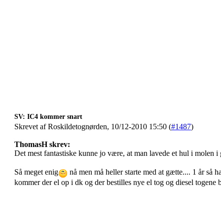
SV: IC4 kommer snart
Skrevet af Roskildetognørden, 10/12-2010 15:50 (
#1487
)
ThomasH skrev:
Det mest fantastiske kunne jo være, at man lavede et hul i molen i 
Så meget enig
nå men må heller starte med at gætte.... 1 år så h
kommer der el op i dk og der bestilles nye el tog og diesel togene b