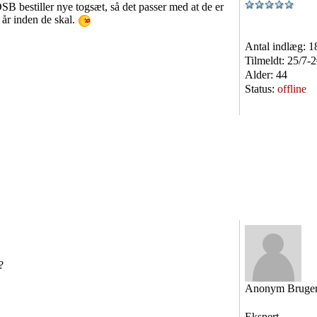
DSB bestiller nye togsæt, så det passer med at de er
 år inden de skal.
Antal indlæg:
1
Tilmeldt:
25/7-
Alder:
44
Status:
offline
?
Anonym Bruge
Ekspert