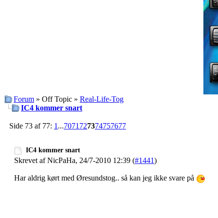
Forum
» Off Topic »
Real-Life-Tog
IC4 kommer snart
Side 73 af 77:
1
...
70
71
72
73
74
75
76
77
IC4 kommer snart
Skrevet af NicPaHa, 24/7-2010 12:39 (
#1441
)
Har aldrig kørt med Øresundstog.. så kan jeg ikke svare på