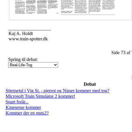
__________________
Kaj A. Holdt
www.train-spotter.dk
Side 73 af
Spring til debat:
Debat
Stjernejul i Vig St. - pjerrot og Nisser kommer med tog?
Microsoft Train Simulator 2 kommer!
Snart forår...
Kineserne kommer
Kommer der en msts2?