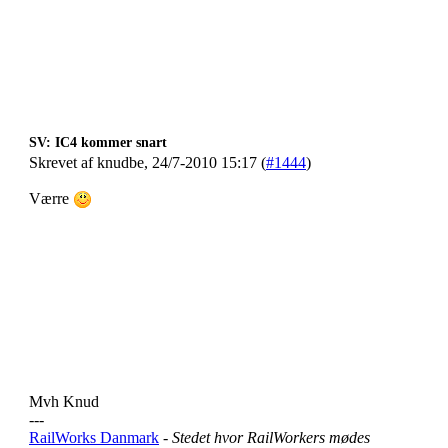
SV: IC4 kommer snart
Skrevet af knudbe, 24/7-2010 15:17 (
#1444
)
Værre
Mvh Knud
---
RailWorks Danmark
- Stedet hvor RailWorkers mødes