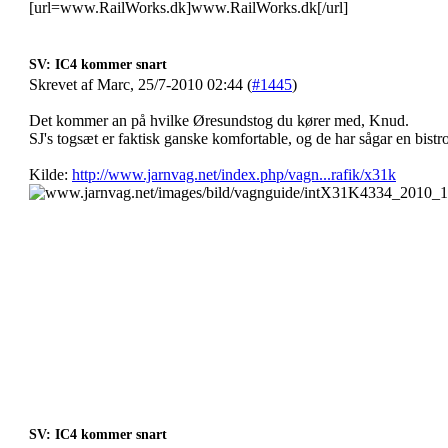
[url=www.RailWorks.dk]www.RailWorks.dk[/url]
SV: IC4 kommer snart
Skrevet af Marc, 25/7-2010 02:44 (
#1445
)
Det kommer an på hvilke Øresundstog du kører med, Knud.
SJ's togsæt er faktisk ganske komfortable, og de har sågar en bistr
Kilde:
http://www.jarnvag.net/index.php/vagn...rafik/x31k
SV: IC4 kommer snart