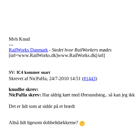
Mvh Knud
---
RailWorks Danmark
- Stedet hvor RailWorkers mødes
[url=www.RailWorks.dk]www.RailWorks.dk[/url]
SV: IC4 kommer snart
Skrevet af NicPaHa, 24/7-2010 14:51 (
#1443
)
knudbe skrev:
NicPaHa skrev:
Har aldrig kørt med Øresundstog.. så kan jeg ik
Det er lidt som at sidde på et brædt
Altså lidt ligesom dobbeltdækkerne?