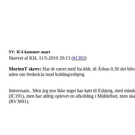
SV: IC4 kommer snart
Skrevet af KH, 11/5-2010 20:13 (
#1393
)
MortenT skrev:
Har tit været med fra kbh. til Århus 0.30 det blive
uden om fredericia mod kolding/esbjerg
Interessant.. Men jeg tror ikke toget har kørt til Esbjerg, med mindr
(IC191), men har aldrig oplevet en afkobling i Middelfart, men skal 
(RV3691).