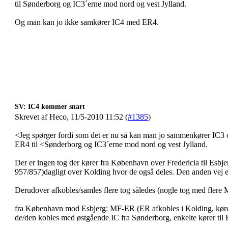
til Sønderborg og IC3´erne mod nord og vest Jylland.
Og man kan jo ikke samkører IC4 med ER4.
SV: IC4 kommer snart
Skrevet af Heco, 11/5-2010 11:52 (
#1385
)
<Jeg spørger fordi som det er nu så kan man jo sammenkører IC3 og
ER4 til <Sønderborg og IC3´erne mod nord og vest Jylland.
Der er ingen tog der kører fra København over Fredericia til Esbj
957/857)dagligt over Kolding hvor de også deles. Den anden vej e
Derudover afkobles/samles flere tog således (nogle tog med flere 
fra København mod Esbjerg: MF-ER (ER afkobles i Kolding, kører 
de/den kobles med østgående IC fra Sønderborg, enkelte kører til F