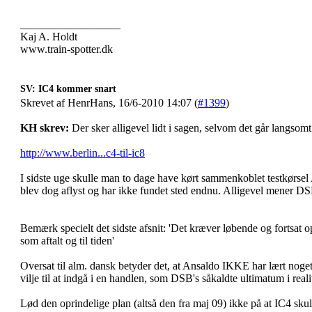
__________________
Kaj A. Holdt
www.train-spotter.dk
SV: IC4 kommer snart
Skrevet af HenrHans, 16/6-2010 14:07 (
#1399
)
KH skrev:
Der sker alligevel lidt i sagen, selvom det går langsom
http://www.berlin...c4-til-ic8
I sidste uge skulle man to dage have kørt sammenkoblet testkørse
blev dog aflyst og har ikke fundet sted endnu. Alligevel mener DSB
Bemærk specielt det sidste afsnit: 'Det kræver løbende og fortsat o
som aftalt og til tiden'
Oversat til alm. dansk betyder det, at Ansaldo IKKE har lært noge
vilje til at indgå i en handlen, som DSB's såkaldte ultimatum i reali
Lød den oprindelige plan (altså den fra maj 09) ikke på at IC4 sk