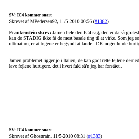
SV: IC4 kommer snart
Skrevet af MPedersen92, 11/5-2010 00:56 (
#1382
)
Frankenstein skrev:
Jamen hele den IC4 sag, den er da så grotesk
kan de STADIG ikke få de mest basale ting til at virke. Som jeg ser 
ultimatum, er at togene er begyndt at lande i DK nogenlunde hurtigt
Jamen problemet ligger jo i Italien, de kan godt rette fejlene de
lave fejlene hurtigere, det i hvert fald så'n jeg har forstået..
SV: IC4 kommer snart
Skrevet af Ghosttrain, 11/5-2010 08:31 (
#1383
)