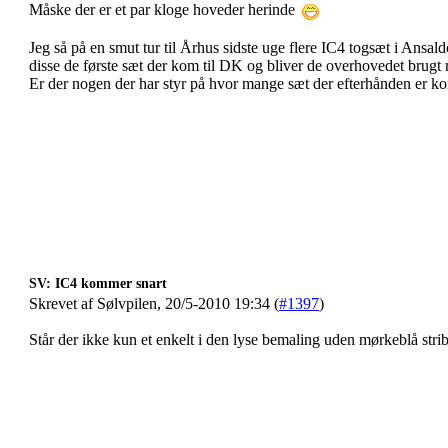
Måske der er et par kloge hoveder herinde
Jeg så på en smut tur til Århus sidste uge flere IC4 togsæt i Ansal
disse de første sæt der kom til DK og bliver de overhovedet brugt
Er der nogen der har styr på hvor mange sæt der efterhånden er ko
SV: IC4 kommer snart
Skrevet af Sølvpilen, 20/5-2010 19:34 (
#1397
)
Står der ikke kun et enkelt i den lyse bemaling uden mørkeblå stribe