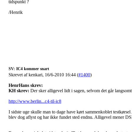
tidspunkt ?
/Henrik
SV: IC4 kommer snart
Skrevet af kenkari, 16/6-2010 16:44 (
#1400
)
HenrHans skrev:
KH skrev:
Der sker alligevel lidt i sagen, selvom det går langsom
http://www.berlin...c4-til-ic8
I sidste uge skulle man to dage have kørt sammenkoblet testkørse
blev dog aflyst og har ikke fundet sted endnu. Alligevel mener DSB