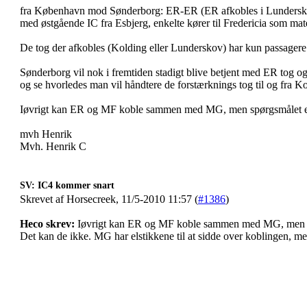
fra København mod Sønderborg: ER-ER (ER afkobles i Lunderskov
med østgående IC fra Esbjerg, enkelte kører til Fredericia som mate
De tog der afkobles (Kolding eller Lunderskov) har kun passagere m
Sønderborg vil nok i fremtiden stadigt blive betjent med ER tog 
og se hvorledes man vil håndtere de forstærknings tog til og fra K
Iøvrigt kan ER og MF koble sammen med MG, men spørgsmålet e
mvh Henrik
Mvh. Henrik C
SV: IC4 kommer snart
Skrevet af Horsecreek, 11/5-2010 11:57 (
#1386
)
Heco skrev:
Iøvrigt kan ER og MF koble sammen med MG, men s
Det kan de ikke. MG har elstikkene til at sidde over koblingen, 