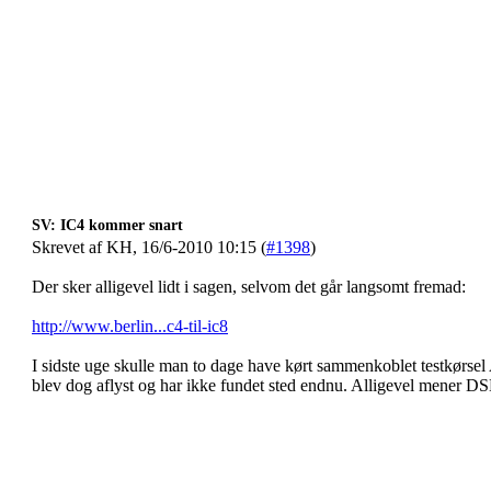
SV: IC4 kommer snart
Skrevet af KH, 16/6-2010 10:15 (
#1398
)
Der sker alligevel lidt i sagen, selvom det går langsomt fremad:
http://www.berlin...c4-til-ic8
I sidste uge skulle man to dage have kørt sammenkoblet testkørse
blev dog aflyst og har ikke fundet sted endnu. Alligevel mener DSB