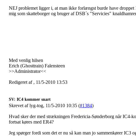
NEJ problemet ligger i, at man ikke forlængst burde have droppet 
mig som skatteborger og bruger af DSB´s "Servicies" knaldhamrend
Med venlig hilsen
Erich (Ghosttrain) Falensteen
>>Administrator<<
Redigeret af , 11/5-2010 13:53
SV: IC4 kommer snart
Skrevet af lyg-tog, 11/5-2010 10:35 (
#1384
)
Hvad sker der med strækningen Fredericia-Sønderborg når IC4-ko
fortsat køres med ER4?
Jeg spørger fordi som det er nu så kan man jo sammenkører IC3 og