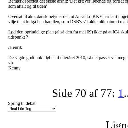
Bemærk specielt det sidste afsnit: 'Det kræver løbende og fortsat o
som aftalt og til tiden'
Oversat til alm. dansk betyder det, at Ansaldo IKKE har lært noge
vilje til at indgå i en handlen, som DSB's såkaldte ultimatum i reali
Lød den oprindelige plan (altså den fra maj 09) ikke på at IC4 sk
tidspunkt ?
/Henrik
De sagde godt nok i løbet af efteråret 2010, så det passer vel mege
vh
Kenny
Side 70 af 77:
1
.
Spring til debat:
Lign