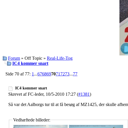
Forum
» Off Topic »
Real-Life-Tog
IC4 kommer snart
Side 70 af 77:
1
...
67
68
69
70
71
72
73
...
77
IC4 kommer snart
Skrevet af FC-leder, 10/5-2010 17:27 (
#1381
)
Så var det Aalborgs tur til at få besøg af MZ1425, der skulle afh
Vedhæftede billeder: