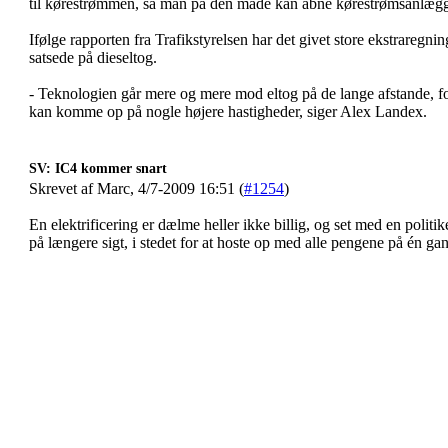
til kørestrømmen, så man på den måde kan åbne kørestrømsanlægge
Ifølge rapporten fra Trafikstyrelsen har det givet store ekstraregnin
satsede på dieseltog.
- Teknologien går mere og mere mod eltog på de lange afstande, f
kan komme op på nogle højere hastigheder, siger Alex Landex.
SV: IC4 kommer snart
Skrevet af Marc, 4/7-2009 16:51 (
#1254
)
En elektrificering er dælme heller ikke billig, og set med en politike
på længere sigt, i stedet for at hoste op med alle pengene på én gang 