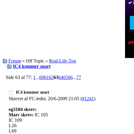
Forum
» Off Topic »
Real-Life-Tog
IC4 kommer snart
Side 63 af 77:
1
...
60
61
62
63
64
65
66
...
77
IC4 kommer snart
Skrevet af FC-leder, 20/6-2009 21:05 (
#1241
)
eg3104 skrev:
Marc skrev:
IC 105
IC 109
L26
L69