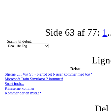
Side 63 af 77:
1
.
Spring til debat:
Lign
Debat
Stjernejul i Vig St. - pjerrot og Nisser kommer med tog?
Microsoft Train Simulator 2 kommer!
Snart forår...
Kineserne kommer
Kommer der en msts2?
Del