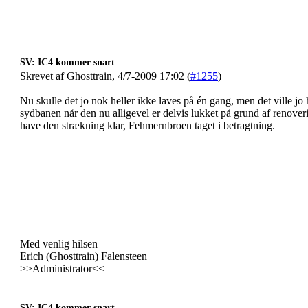
SV: IC4 kommer snart
Skrevet af Ghosttrain, 4/7-2009 17:02 (
#1255
)
Nu skulle det jo nok heller ikke laves på én gang, men det ville j
sydbanen når den nu alligevel er delvis lukket på grund af renoverin
have den strækning klar, Fehmernbroen taget i betragtning.
Med venlig hilsen
Erich (Ghosttrain) Falensteen
>>Administrator<<
SV: IC4 kommer snart