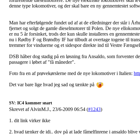
forurenende dieselmotorere. De nye elektriske lokomotiver skal l
denne type lokomotiver, og der skal bare en ny gennemtestet softw
Man har efterfølgende fundet ud af at de elledninger der står i Årh
fjernet og solgt de gamle dieselmotorer til Polen. De nye ellokomoti
er nu 5 år forsinket, trods der kun skulle installeres en gennemtes
nu i Rødby F og Brøndby IF har tilbudt at overtage togene til trans
tremmer for vinduerne og et sidespor direkte ind til Vestre Fængsel
DSB håber dog stadig på en løsning fra Ansaldo, som forventer de 
passagere i løbet af "få måneder".
Foto fra en af prøvekørslerne med de nye lokomotiver i Italien:
htt
Det var bare lige hvad jeg sad og tænkte på
SV: IC4 kommer snart
Skrevet af AlvinM.J., 23/6-2009 06:54 (
#1243
)
1. dit link virker ikke
2. hvad tænker de idi.. dov på at lade fåmelfinrene i ansaldo blive