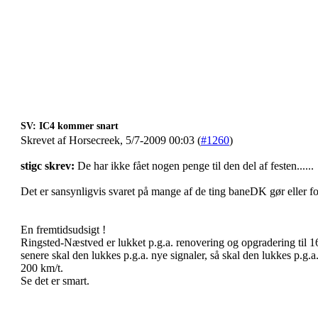
SV: IC4 kommer snart
Skrevet af Horsecreek, 5/7-2009 00:03 (
#1260
)
stigc skrev:
De har ikke fået nogen penge til den del af festen......
Det er sansynligvis svaret på mange af de ting baneDK gør eller for
En fremtidsudsigt !
Ringsted-Næstved er lukket p.g.a. renovering og opgradering til 1
senere skal den lukkes p.g.a. nye signaler, så skal den lukkes p.g.a
200 km/t.
Se det er smart.