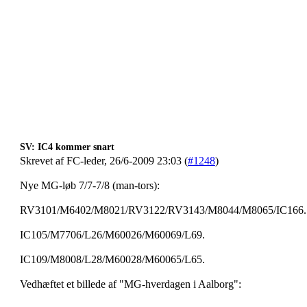
SV: IC4 kommer snart
Skrevet af FC-leder, 26/6-2009 23:03 (
#1248
)
Nye MG-løb 7/7-7/8 (man-tors):
RV3101/M6402/M8021/RV3122/RV3143/M8044/M8065/IC166.
IC105/M7706/L26/M60026/M60069/L69.
IC109/M8008/L28/M60028/M60065/L65.
Vedhæftet et billede af "MG-hverdagen i Aalborg":