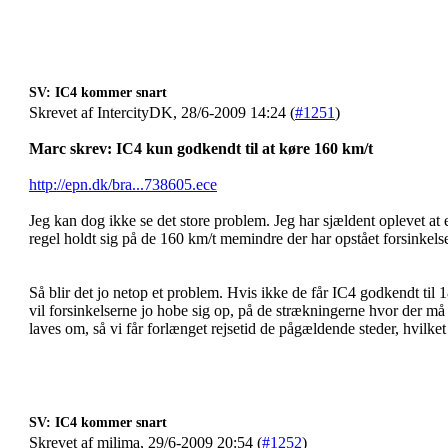
SV: IC4 kommer snart
Skrevet af IntercityDK, 28/6-2009 14:24 (
#1251
)
Marc skrev:
IC4 kun godkendt til at køre 160 km/t
http://epn.dk/bra...738605.ece
Jeg kan dog ikke se det store problem. Jeg har sjældent oplevet a
regel holdt sig på de 160 km/t memindre der har opstået forsinkelse
Så blir det jo netop et problem. Hvis ikke de får IC4 godkendt til 1
vil forsinkelserne jo hobe sig op, på de strækningerne hvor der må 
laves om, så vi får forlænget rejsetid de pågældende steder, hvilket
SV: IC4 kommer snart
Skrevet af milima, 29/6-2009 20:54 (
#1252
)