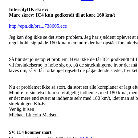
IntercityDK skrev:
Marc skrev:
IC4 kun godkendt til at køre 160 km/t
http://epn.dk/bra...738605.ece
Jeg kan dog ikke se det store problem. Jeg har sjældent oplevet a
regel holdt sig på de 160 km/t memindre der har opstået forsinkelse
Så blir det jo netop et problem. Hvis ikke de får IC4 godkendt til 1
vil forsinkelserne jo hobe sig op, på de strækningerne hvor der må 
laves om, så vi får forlænget rejsetid de pågældende steder, hvilket
Nu er problemet ikke så stort, da stort set alle køreplaner er lagt ef
Mindre forsinkelser kan selvfølgelig indhentes med 180 km/t, men 
er det mere end svært at indhente selv med 180 km/t, idet man så b
strækningen Kh-Fa.
Venlig hilsen
Michael Lincoln Madsen
SV: IC4 kommer snart