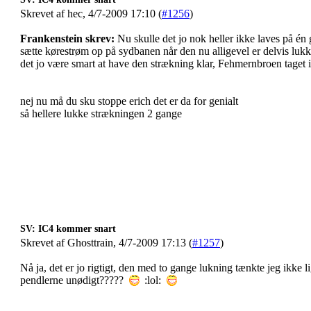
Skrevet af hec, 4/7-2009 17:10 (
#1256
)
Frankenstein skrev:
Nu skulle det jo nok heller ikke laves på én 
sætte kørestrøm op på sydbanen når den nu alligevel er delvis lukke
det jo være smart at have den strækning klar, Fehmernbroen taget i
nej nu må du sku stoppe erich det er da for genialt
så hellere lukke strækningen 2 gange
SV: IC4 kommer snart
Skrevet af Ghosttrain, 4/7-2009 17:13 (
#1257
)
Nå ja, det er jo rigtigt, den med to gange lukning tænkte jeg ikke 
pendlerne unødigt?????
:lol: