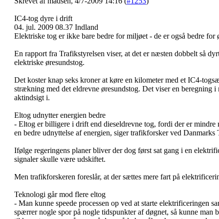
Skrevet af madsen, 4/7-2009 14:16 (
#1253
)
IC4-tog dyre i drift
04. jul. 2009 08.37 Indland
Elektriske tog er ikke bare bedre for miljøet - de er også bedre fo
En rapport fra Trafikstyrelsen viser, at det er næsten dobbelt så d
elektriske øresundstog.
Det koster knap seks kroner at køre en kilometer med et IC4-togsæ
strækning med det eldrevne øresundstog. Det viser en beregning i 
aktindsigt i.
Eltog udnytter energien bedre
- Eltog er billigere i drift end dieseldrevne tog, fordi der er mind
en bedre udnyttelse af energien, siger trafikforsker ved Danmarks
Ifølge regeringens planer bliver der dog først sat gang i en elektrif
signaler skulle være udskiftet.
Men trafikforskeren foreslår, at der sættes mere fart på elektrificer
Teknologi går mod flere eltog
- Man kunne speede processen op ved at starte elektrificeringen sa
spærrer nogle spor på nogle tidspunkter af døgnet, så kunne man b