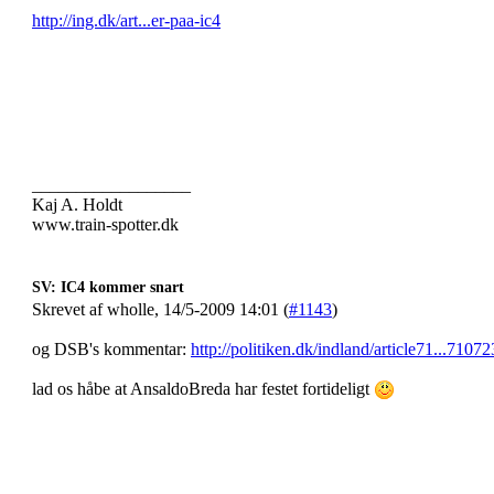
http://ing.dk/art...er-paa-ic4
__________________
Kaj A. Holdt
www.train-spotter.dk
SV: IC4 kommer snart
Skrevet af wholle, 14/5-2009 14:01 (
#1143
)
og DSB's kommentar:
http://politiken.dk/indland/article71...71072
lad os håbe at AnsaldoBreda har festet fortideligt