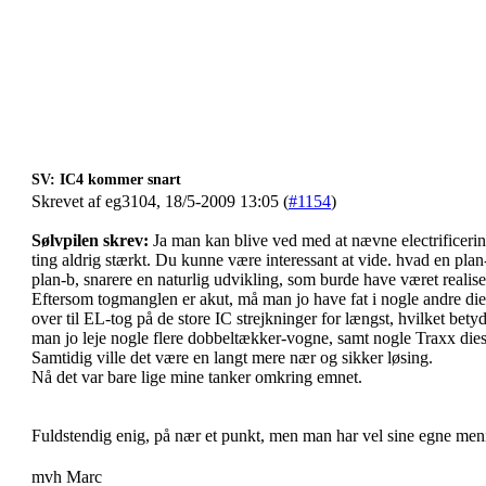
SV: IC4 kommer snart
Skrevet af eg3104, 18/5-2009 13:05 (
#1154
)
Sølvpilen skrev:
Ja man kan blive ved med at nævne electrificeri
ting aldrig stærkt. Du kunne være interessant at vide. hvad en plan-
plan-b, snarere en naturlig udvikling, som burde have været realise
Eftersom togmanglen er akut, må man jo have fat i nogle andre dies
over til EL-tog på de store IC strejkninger for længst, hvilket betyde
man jo leje nogle flere dobbeltækker-vogne, samt nogle Traxx dies
Samtidig ville det være en langt mere nær og sikker løsing.
Nå det var bare lige mine tanker omkring emnet.
Fuldstendig enig, på nær et punkt, men man har vel sine egne me
mvh Marc