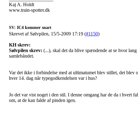
Kaj A. Holdt
www.train-spotter.dk
SV: IC4 kommer snart
Skrevet af Sølvpilen, 15/5-2009 17:19 (
#1150
)
KH skrev:
Sølvpilen skrev:
(...), skal det da blive spændende at se hvor lang ti
samlebåndet.
Var det ikke i forbindelse med at ultimatumet blev stillet, det blev
hver 14. dag når typegodkendelsen var i hus?
Jo det var vist noget i den stil. I denne omgang har de da i hvert fa
om, at de kan falde af pinden igen.