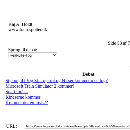
__________________
Kaj A. Holdt
www.train-spotter.dk
Side 58 af 
Spring til debat:
Debat
Stjernejul i Vig St. - pjerrot og Nisser kommer med tog?
Microsoft Train Simulator 2 kommer!
Snart forår...
Kineserne kommer
Kommer der en msts2?
URL: