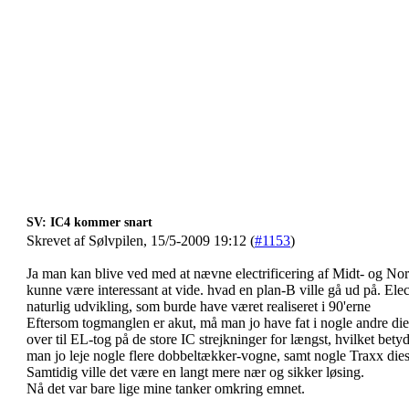
SV: IC4 kommer snart
Skrevet af Sølvpilen, 15/5-2009 19:12 (
#1153
)
Ja man kan blive ved med at nævne electrificering af Midt- og Nor
kunne være interessant at vide. hvad en plan-B ville gå ud på. Elect
naturlig udvikling, som burde have været realiseret i 90'erne
Eftersom togmanglen er akut, må man jo have fat i nogle andre dies
over til EL-tog på de store IC strejkninger for længst, hvilket betyde
man jo leje nogle flere dobbeltækker-vogne, samt nogle Traxx dies
Samtidig ville det være en langt mere nær og sikker løsing.
Nå det var bare lige mine tanker omkring emnet.