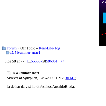
Forum
» Off Topic »
Real-Life-Tog
IC4 kommer snart
Side 58 af 77:
1
...
55
56
57
58
59
60
61
...
77
IC4 kommer snart
Skrevet af Sølvpilen, 14/5-2009 11:12 (
#1141
)
Ja de har da vist holdt fest hos AnsaldoBreda.