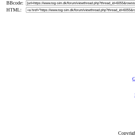
BBcode:
HTML:
G
Copyrig