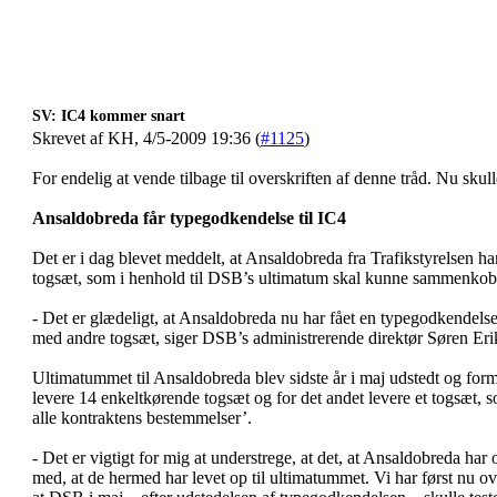
SV: IC4 kommer snart
Skrevet af KH, 4/5-2009 19:36 (
#1125
)
For endelig at vende tilbage til overskriften af denne tråd. Nu skul
Ansaldobreda får typegodkendelse til IC4
Det er i dag blevet meddelt, at Ansaldobreda fra Trafikstyrelsen h
togsæt, som i henhold til DSB’s ultimatum skal kunne sammenkob
- Det er glædeligt, at Ansaldobreda nu har fået en typegodkendel
med andre togsæt, siger DSB’s administrerende direktør Søren Eri
Ultimatummet til Ansaldobreda blev sidste år i maj udstedt og formu
levere 14 enkeltkørende togsæt og for det andet levere et togsæt,
alle kontraktens bestemmelser’.
- Det er vigtigt for mig at understrege, at det, at Ansaldobreda h
med, at de hermed har levet op til ultimatummet. Vi har først nu ov