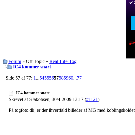
Forum
» Off Topic »
Real-Life-Tog
IC4 kommer snart
Side 57 af 77:
1
...
54
55
56
57
58
59
60
...
77
IC4 kommer snart
Skrevet af SJakobsen, 30/4-2009 13:17 (
#1121
)
På togfoto.dk, er der ihvertfald billeder af MG med koblingskoldet