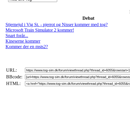
Debat
Stjernejul i Vig St. - pjerrot og Nisser kommer med tog?
Microsoft Train Simulator 2 kommer!
Snart forår...
Kineserne kommer
Kommer der en msts2?
URL:
BBcode:
HTML: