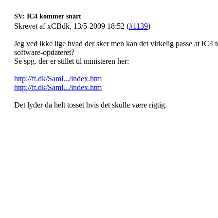
SV: IC4 kommer snart
Skrevet af xCBdk, 13/5-2009 18:52 (
#1139
)
Jeg ved ikke lige hvad der sker men kan det virkelig passe at IC4 tog
software-opdateret?
Se spg. der er stillet til ministeren her:
http://ft.dk/Saml.../index.htm
http://ft.dk/Saml.../index.htm
Det lyder da helt tosset hvis det skulle være rigtig.