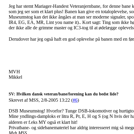
Jeg har stemt Mariager-Handest Veteranjernbane, for denne bane 
som jeg ser som et klart plus! Banen kan give en totaloplevels
Museumstog kan det ikke ångåes at man ser moderne signaler, spors
IR4, EG, EA, MR, Lint you name it).. Kort sagt: Ting som ikke hør
der ikke alle de grimme master og IC3-tog til at ødelægge opleve
Derudover har jeg også haft en god oplevelse på banen med en f
MVH
Mikkel
SV: Hvilken dansk veteran/bane/forening kan du bedst lide?
Skrevet af MSS, 2/8-2005 13:22 (
#6
)
DSB Museumstog! Hvorfor? Tunge DSB-lokomotiver og hurtigtogsv
Mine yndlings-damploks er litra R, Pr, E, H og S (og N hvis der h
alderen er f.eks MY også et klart hit!
Privatbane- og sidebanemateriel har aldrig interesseret mig så mege
Mvh MSS