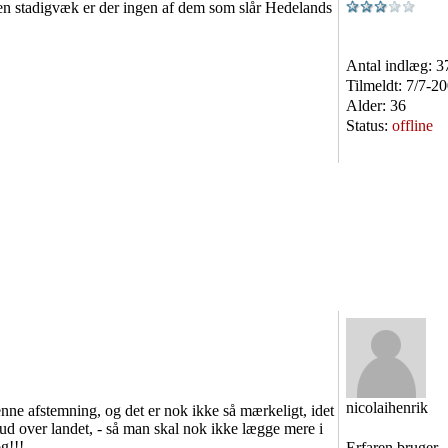
en stadigvæk er der ingen af dem som slår Hedelands
Antal indlæg:
3
Tilmeldt:
7/7-2
Alder:
36
Status:
offline
nicolaihenrik
nne afstemning, og det er nok ikke så mærkeligt, idet
d over landet, - så man skal nok ikke lægge mere i
g!!!
Erfaren bruger