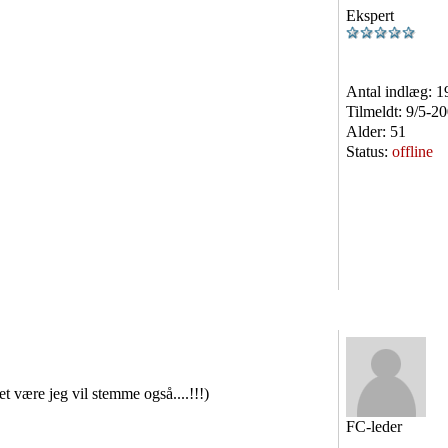
Ekspert
Antal indlæg:
1
Tilmeldt:
9/5-2
Alder:
51
Status:
offline
t være jeg vil stemme også....!!!)
FC-leder