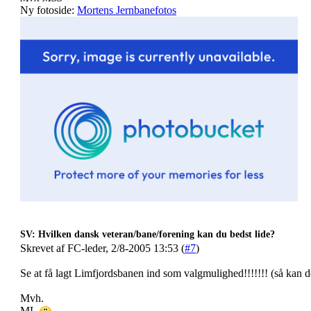
Ny fotoside:
Mortens Jernbanefotos
SV: Hvilken dansk veteran/bane/forening kan du bedst lide?
Skrevet af FC-leder, 2/8-2005 13:53 (
#7
)
Se at få lagt Limfjordsbanen ind som valgmulighed!!!!!!! (så kan de
Mvh.
ML