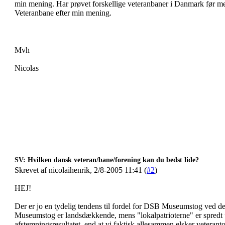
min mening. Har prøvet forskellige veteranbaner i Danmark før m
Veteranbane efter min mening.
Mvh
Nicolas
SV: Hvilken dansk veteran/bane/forening kan du bedst lide?
Skrevet af nicolaihenrik, 2/8-2005 11:41 (
#2
)
HEJ!
Der er jo en tydelig tendens til fordel for DSB Museumstog ved de
Museumstog er landsdækkende, mens "lokalpatrioterne" er spredt u
afstemningsresultatet, end at vi faktisk allesammen elsker veteranto