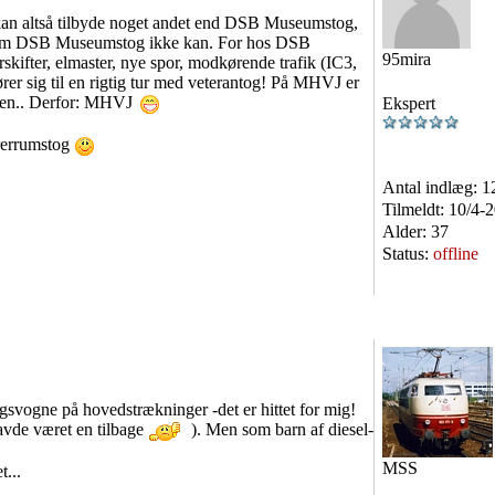
kan altså tilbyde noget andet end DSB Museumstog,
e, som DSB Museumstog ikke kan. For hos DSB
95mira
kifter, elmaster, nye spor, modkørende trafik (IC3,
er sig til en rigtig tur med veterantog! På MHVJ er
lsen.. Derfor: MHVJ
Ekspert
ørerrumstog
Antal indlæg:
1
Tilmeldt:
10/4-
Alder:
37
Status:
offline
ogne på hovedstrækninger -det er hittet for mig!
avde været en tilbage
). Men som barn af diesel-
MSS
t...